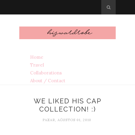
Home
Travel
Collaborations
About / Contact
WE LIKED HIS CAP
COLLECTION! :)
PAZAR, AĞUSTOS 01, 2010