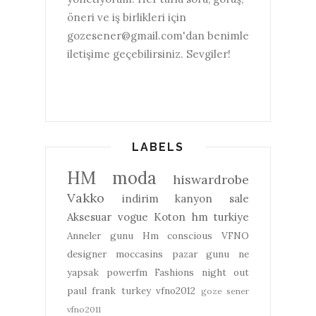
öneri ve iş birlikleri için
gozesener@gmail.com'dan benimle
iletişime geçebilirsiniz. Sevgiler!
LABELS
HM
moda
hiswardrobe
Vakko
indirim
kanyon
sale
Aksesuar
vogue
Koton
hm turkiye
Anneler gunu
Hm conscious
VFNO
designer
moccasins
pazar gunu ne
yapsak
powerfm
Fashions night out
paul frank turkey
vfno2012
goze sener
vfno2011