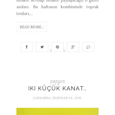
birlikte sevinip, birlikte paylaşacağız o güzel
anıları. Bu haftanın kombininde toprak
tonları,...
READ MORE...
papyon
IKI KÜÇÜK KANAT..
ÇARŞAMBA, HAZIRAN 24, 2015