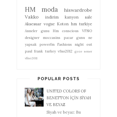
HM
moda
hiswardrobe
Vakko
indirim
kanyon
sale
Aksesuar
vogue
Koton
hm turkiye
Anneler gunu
Hm conscious
VFNO
designer
moccasins
pazar gunu ne
yapsak
powerfm
Fashions night out
paul frank turkey
vfno2012
goze sener
vfno2011
POPULAR POSTS
UNITED COLORS OF
BENETTON İÇİN SİYAH
VE BEYAZ
Siyah ve beyaz: Bu