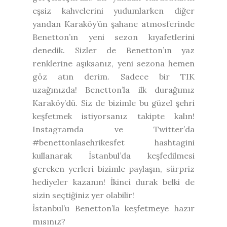
eşsiz kahvelerini yudumlarken diğer
yandan Karaköy’ün şahane atmosferinde
Benetton’ın yeni sezon kıyafetlerini
denedik. Sizler de Benetton’ın yaz
renklerine aşıksanız, yeni sezona hemen
göz atın derim. Sadece bir TIK
uzağınızda! Benetton’la ilk durağımız
Karaköy’dü. Siz de bizimle bu güzel şehri
keşfetmek istiyorsanız takipte kalın!
Instagramda ve Twitter’da
#benettonlasehrikesfet hashtagini
kullanarak İstanbul’da keşfedilmesi
gereken yerleri bizimle paylaşın, sürpriz
hediyeler kazanın! İkinci durak belki de
sizin seçtiğiniz yer olabilir!
İstanbul’u Benetton’la keşfetmeye hazır
mısınız?