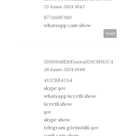
25 Kasım 2024 18:43
877A60F380
whatsapp cam show
Yanıtla
5D0D648E10Danna020C8D62C4
26 Kasım 2024 01:06
4132BB42A4
skype şov
whatsapp ücretli show
ücretli show
şov
skype show
telegram görüntülü şov
canli cam show