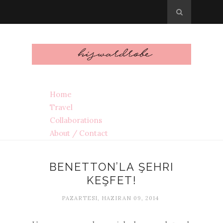
Home
Travel
Collaborations
About / Contact
BENETTON’LA ŞEHRI
KEŞFET!
PAZARTESI, HAZIRAN 09, 2014