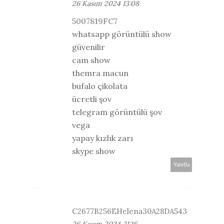
26 Kasım 2024 13:08
5007819FC7
whatsapp görüntülü show
güvenilir
cam show
themra macun
bufalo çikolata
ücretli şov
telegram görüntülü şov
vega
yapay kızlık zarı
skype show
Yanıtla
C2677B256EHelena30A28DA543
26 Kasım 2024 21:16