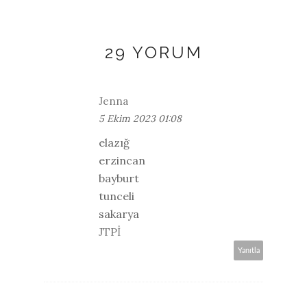
29 YORUM
Jenna
5 Ekim 2023 01:08
elazığ
erzincan
bayburt
tunceli
sakarya
JTPİ
Yanıtla