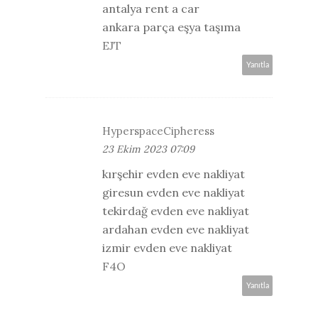
antalya rent a car
ankara parça eşya taşıma
EJT
Yanıtla
HyperspaceCipheress
23 Ekim 2023 07:09
kırşehir evden eve nakliyat
giresun evden eve nakliyat
tekirdağ evden eve nakliyat
ardahan evden eve nakliyat
izmir evden eve nakliyat
F4O
Yanıtla