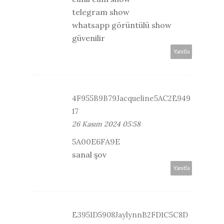
telegram show
whatsapp görüntülü show
güvenilir
Yanıtla
4F955B9B79Jacqueline5AC2E949
17
26 Kasım 2024 05:58
5A00E6FA9E
sanal şov
Yanıtla
E3951D5908JaylynnB2FD1C5C8D