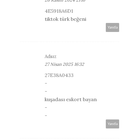
4E5918A6D1
tiktok türk beğeni
Yanıtla
Adsız
27 Nisan 2025 16:32
27E38A0433
-
-
kuşadası eskort bayan
-
-
Yanıtla