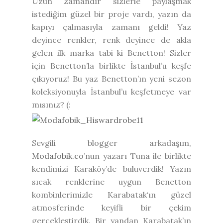
Uzun zamandır sizlerle paylaşmak
istediğim güzel bir proje vardı, yazın da
kapıyı çalmasıyla zamanı geldi! Yaz
deyince renkler, renk deyince de akla
gelen ilk marka tabi ki Benetton! Sizler
için Benetton’la birlikte İstanbul’u keşfe
çıkıyoruz! Bu yaz Benetton’ın yeni sezon
koleksiyonuyla İstanbul’u keşfetmeye var
mısınız? (:
Sevgili blogger arkadaşım,
Modafobik.co
’nun yazarı Tuna ile birlikte
kendimizi Karaköy’de buluverdik! Yazın
sıcak renklerine uygun Benetton
kombinlerimizle Karabatak‘ın güzel
atmosferinde keyifli bir çekim
gerçekleştirdik. Bir yandan Karabatak’ın