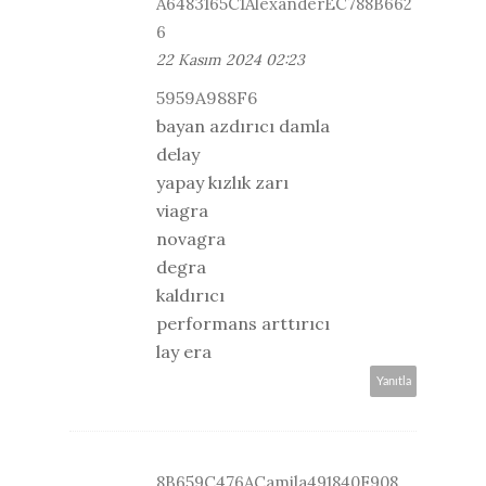
A6483165C1AlexanderEC788B662
6
22 Kasım 2024 02:23
5959A988F6
bayan azdırıcı damla
delay
yapay kızlık zarı
viagra
novagra
degra
kaldırıcı
performans arttırıcı
lay era
Yanıtla
8B659C476ACamila491840F908