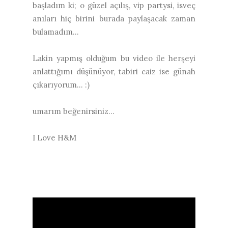
başladım ki; o güzel açılış, vip partysi, isveç
anıları hiç birini burada paylaşacak zaman
bulamadım...
Lakin yapmış olduğum bu video ile herşeyi
anlattığımı düşünüyor, tabiri caiz ise günah
çıkarıyorum... :)
umarım beğenirsiniz...
I Love H&M