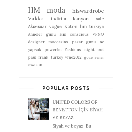
HM
moda
hiswardrobe
Vakko
indirim
kanyon
sale
Aksesuar
vogue
Koton
hm turkiye
Anneler gunu
Hm conscious
VFNO
designer
moccasins
pazar gunu ne
yapsak
powerfm
Fashions night out
paul frank turkey
vfno2012
goze sener
vfno2011
POPULAR POSTS
UNITED COLORS OF
BENETTON İÇİN SİYAH
VE BEYAZ
Siyah ve beyaz: Bu