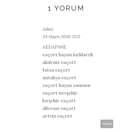
1 YORUM
Adsız
24 Mayıs 2026 21:21
AEDAF96E
esçort bayan kırklareli
akdeniz esçort
fatsa esçort
antakya esçort
esçort bayan samsun
esçort nevşehir
kırşehir esçort
dilovası esçort
artvin esçort
Yanıtla