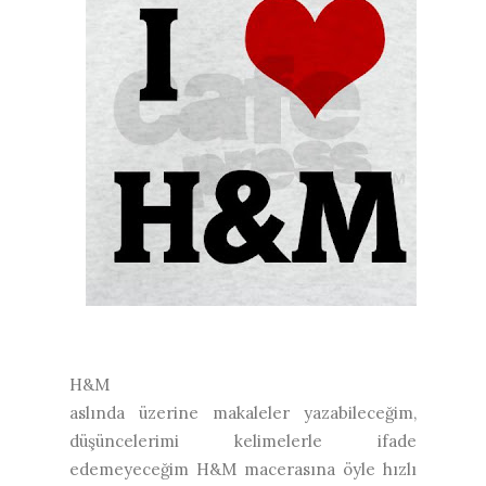
H&M
aslında üzerine makaleler yazabileceğim,
düşüncelerimi kelimelerle ifade
edemeyeceğim H&M macerasına öyle hızlı