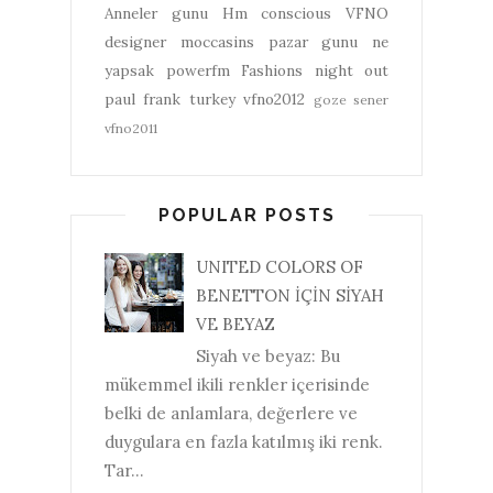
Anneler gunu
Hm conscious
VFNO
designer
moccasins
pazar gunu ne
yapsak
powerfm
Fashions night out
paul frank turkey
vfno2012
goze sener
vfno2011
POPULAR POSTS
UNITED COLORS OF
BENETTON İÇİN SİYAH
VE BEYAZ
Siyah ve beyaz: Bu
mükemmel ikili renkler içerisinde
belki de anlamlara, değerlere ve
duygulara en fazla katılmış iki renk.
Tar...