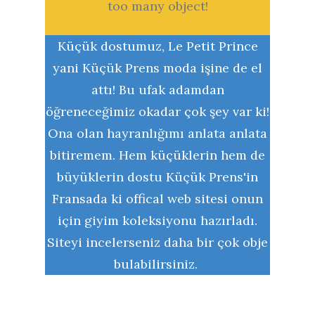
too many object!
Küçük dostumuz, Le Petit Prince
yani Küçük Prens moda işine de el
attı! Bu ufak adamdan
öğreneceğimiz okadar çok şey var ki!
Ona olan hayranlığımı anlata anlata
bitiremem. Hem küçüklerin hem de
büyüklerin dostu Küçük Prens'in
Fransada ki offical web sitesi onun
için giyim koleksiyonu hazırladı.
Siteyi incelerseniz daha bir çok obje
bulabilirsiniz.