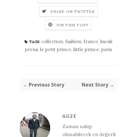
SHARE ON TWITTER
PIN THIS POST
collection
,
fashion
,
france
,
kucuk
TAGS:
prens
,
le petit prince
,
little prince
,
paris
← Previous Story
Next Story →
GOZE
Zaman sahip
olunabilecek en değerli