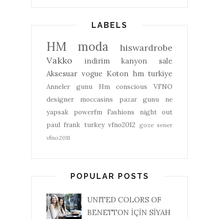
LABELS
HM
moda
hiswardrobe
Vakko
indirim
kanyon
sale
Aksesuar
vogue
Koton
hm turkiye
Anneler gunu
Hm conscious
VFNO
designer
moccasins
pazar gunu ne
yapsak
powerfm
Fashions night out
paul frank turkey
vfno2012
goze sener
vfno2011
POPULAR POSTS
UNITED COLORS OF
BENETTON İÇİN SİYAH