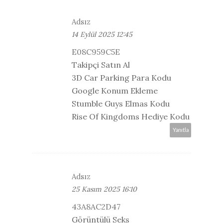
Adsız
14 Eylül 2025 12:45
E08C959C5E
Takipçi Satın Al
3D Car Parking Para Kodu
Google Konum Ekleme
Stumble Guys Elmas Kodu
Rise Of Kingdoms Hediye Kodu
Yanıtla
Adsız
25 Kasım 2025 16:10
43A8AC2D47
Görüntülü Seks