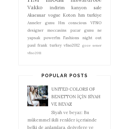
Vakko
indirim
kanyon
sale
Aksesuar
vogue
Koton
hm turkiye
Anneler gunu
Hm conscious
VFNO
designer
moccasins
pazar gunu ne
yapsak
powerfm
Fashions night out
paul frank turkey
vfno2012
goze sener
vfno2011
POPULAR POSTS
UNITED COLORS OF
BENETTON İÇİN SİYAH
VE BEYAZ
Siyah ve beyaz: Bu
mükemmel ikili renkler içerisinde
belki de anlamlara, değerlere ve