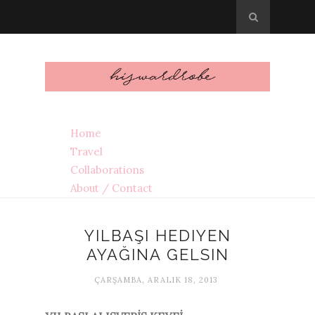
Home
Travel
Collaborations
About / Contact
YILBAŞI HEDIYEN
AYAĞINA GELSIN
ÇARŞAMBA, ARALIK 18, 2013