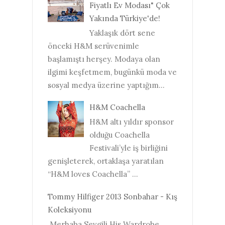
Fiyatlı Ev Modası" Çok
Yakında Türkiye'de!
Yaklaşık dört sene
önceki H&M serüvenimle
başlamıştı herşey. Modaya olan
ilgimi keşfetmem, bugünkü moda ve
sosyal medya üzerine yaptığım...
H&M Coachella
H&M altı yıldır sponsor
olduğu Coachella
Festivali’yle iş birliğini
genişleterek, ortaklaşa yaratılan
“H&M loves Coachella” ...
Tommy Hilfiger 2013 Sonbahar - Kış
Koleksiyonu
Merhaba Sevgili His Wardrobe