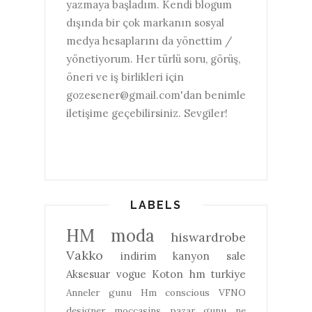
yazmaya başladım. Kendi blogum
dışında bir çok markanın sosyal
medya hesaplarını da yönettim /
yönetiyorum. Her türlü soru, görüş,
öneri ve iş birlikleri için
gozesener@gmail.com'dan benimle
iletişime geçebilirsiniz. Sevgiler!
LABELS
HM
moda
hiswardrobe
Vakko
indirim
kanyon
sale
Aksesuar
vogue
Koton
hm turkiye
Anneler gunu
Hm conscious
VFNO
designer
moccasins
pazar gunu ne