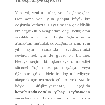
YILBAŞI ALIŞVERİŞ KEYFİ
Yeni yıl, yeni umutlar, yeni başlangıçlar.
Her sene yeni yılın gelişini büyük bir
coşkuyla kutlarız. Hayatımızda çok büyük
bir değişiklik olacağından değil belki; ama
sevdiklerimizle yeni başlangıçlara adım
atmaktan mutluluk duyduğumuz için. Yeni
yıl aynı zamanda sevdiklerimizi
sevindirmek için de güzel bir bahane.
Hediye seçimi bir işkenceye dönmediği
sürece! Yoğun tempoda çalışan veya
öğrenim gören bizlerin doğru hediyeye
ulaşmak için ayıracak günleri yok. Siz de
böyle düşünüyorsanız, aşağıda
hepsiburada.com
’un
yılbaşı sayfası
ndan
yararlanarak hazırlanan mini listeyi
inceleyebilirsiniz: