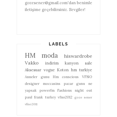
gozesener@gmail.com'dan benimle
iletişime geçebilirsiniz. Sevgiler!
LABELS
HM
moda
hiswardrobe
Vakko
indirim
kanyon
sale
Aksesuar
vogue
Koton
hm turkiye
Anneler gunu
Hm conscious
VFNO
designer
moccasins
pazar gunu ne
yapsak
powerfm
Fashions night out
paul frank turkey
vfno2012
goze sener
vfno2011