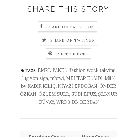
SHARE THIS STORY
SHARE ON FACEBOOK
SHARE ON TWITTER
PIN THIS POST
EMRE PAKEL
,
fashion week takvimi
,
TAGS:
lug von siga
,
mbfwi
,
MEHTAP ELAİDİ
,
MiiN
by KADİR KILIÇ
,
NİYAZİ ERDOĞAN
,
ÖNDER
ÖZKAN
,
ÖZLEM SÜER
,
SUDI ETUZ
,
ŞEBNUR
GÜNAY
,
WRDB DB-BERDAN