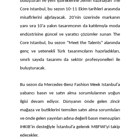
buluşturan ve yeni işbirliklerine zemin hazırlayan
The
Core Istanbul, bu sezon 10-11 Ekim tarihleri arasında
misafirlerini ağırlayacak. 20'nin üzerinde markanın
yanı sıra 10'a yakın tasarımcının da katılımıyla moda
endüstrisine güncel ve yaratıcı çözümler sunan The
Core Istanbul, bu sezon "Meet the Talents" alanında
genç ve yetenekli Türk tasarımcıların hazırladıkları,
sınırlı sayıda tasarımı da sektör profesyonelleri ile
buluşturacak.
Bu sezon da Mercedes-Benz Fashion Week Istanbul’a
yabancı basın ve satın alma sorumlularının yoğun
ilgisi devam ediyor. Dünyanın önde gelen zincir
mağaza ve butiklerini temsilen satın alma sorumluları
ve önde gelen yayınları adına değerli basın mensupları
IHKIB’in desteğiyle İstanbul'a gelerek MBFWI'yi takip
edecekler.