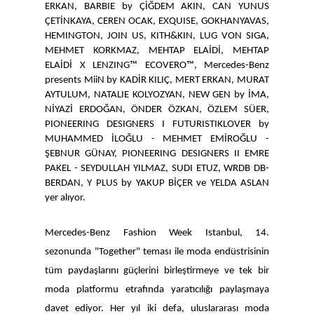
ERKAN, BARBIE by ÇİĞDEM AKIN, CAN YUNUS
ÇETİNKAYA, CEREN OCAK, EXQUISE, GOKHANYAVAS,
HEMINGTON, JOIN US, KITH&KIN, LUG VON SIGA,
MEHMET KORKMAZ, MEHTAP ELAİDİ, MEHTAP
ELAİDİ X LENZING™ ECOVERO™, Mercedes-Benz
presents MiiN by KADİR KILIÇ, MERT ERKAN, MURAT
AYTULUM, NATALIE KOLYOZYAN, NEW GEN by İMA,
NİYAZİ ERDOĞAN, ÖNDER ÖZKAN, ÖZLEM SÜER,
PIONEERING DESIGNERS I FUTURISTIKLOVER by
MUHAMMED İLOĞLU -
MEHMET EMİROĞLU -
ŞEBNUR GÜNAY, PIONEERING DESIGNERS II EMRE
PAKEL - SEYDULLAH YILMAZ, SUDI ETUZ, WRDB DB-
BERDAN, Y PLUS by YAKUP BİÇER ve YELDA ASLAN
yer alıyor.
Mercedes-Benz Fashion Week Istanbul, 14.
sezonunda "Together" teması ile moda endüstrisinin
tüm paydaşlarını güçlerini birleştirmeye ve tek bir
moda platformu etrafında yaratıcılığı paylaşmaya
davet ediyor. Her yıl iki defa, uluslararası moda