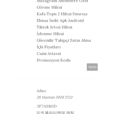
İnstagram Abonelere Özel
Görme Hilesi
Kafa Topu 2 Hilesi Sınırsız
Elmas İndir Apk Android
Tiktok Jeton Hilesi
İzlenme Hilesi
Güvenilir Takipçi Satın Alma
İçki Fiyatları
Cami Avizesi
Promosyon Kodu
Yanıtla
Adsız
26 Haziran 2026 17:22
3F7A9B0D
미트플라이랜덤 채팅