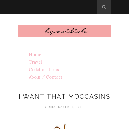
Home
Travel
Collaborations
About / Contact
I WANT THAT MOCCASINS
CUMA, KASIM 11, 2011