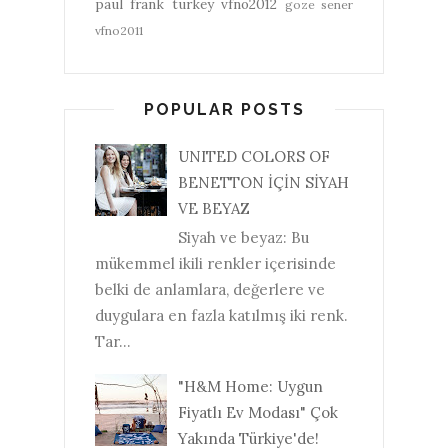
paul frank turkey
vfno2012
goze sener
vfno2011
POPULAR POSTS
UNITED COLORS OF
BENETTON İÇİN SİYAH
VE BEYAZ
Siyah ve beyaz: Bu
mükemmel ikili renkler içerisinde
belki de anlamlara, değerlere ve
duygulara en fazla katılmış iki renk.
Tar...
"H&M Home: Uygun
Fiyatlı Ev Modası" Çok
Yakında Türkiye'de!