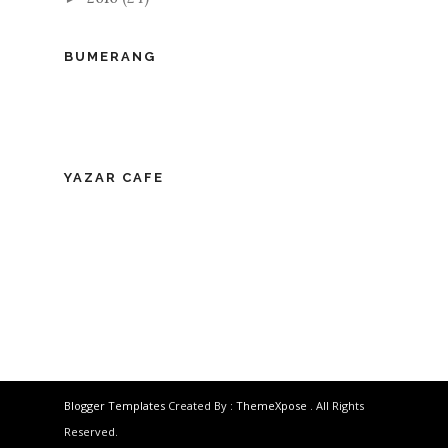
BUMERANG
YAZAR CAFE
Blogger Templates
Created By :
ThemeXpose
. All Rights
Reserved.