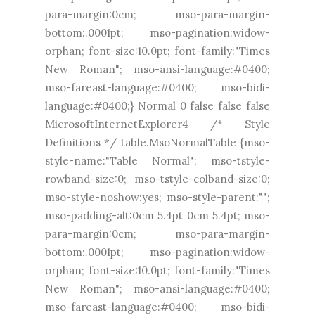
para-margin:0cm; mso-para-margin-
bottom:.0001pt; mso-pagination:widow-
orphan; font-size:10.0pt; font-family:"Times
New Roman"; mso-ansi-language:#0400;
mso-fareast-language:#0400; mso-bidi-
language:#0400;} Normal 0 false false false
MicrosoftInternetExplorer4 /* Style
Definitions */ table.MsoNormalTable {mso-
style-name:"Table Normal"; mso-tstyle-
rowband-size:0; mso-tstyle-colband-size:0;
mso-style-noshow:yes; mso-style-parent:"";
mso-padding-alt:0cm 5.4pt 0cm 5.4pt; mso-
para-margin:0cm; mso-para-margin-
bottom:.0001pt; mso-pagination:widow-
orphan; font-size:10.0pt; font-family:"Times
New Roman"; mso-ansi-language:#0400;
mso-fareast-language:#0400; mso-bidi-