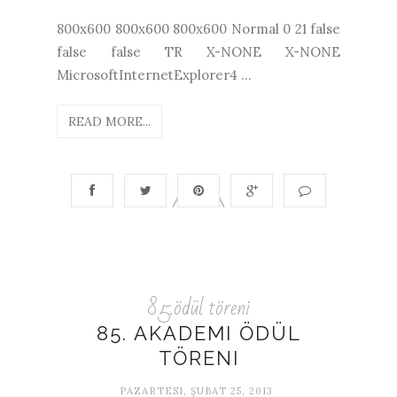
800x600 800x600 800x600 Normal 0 21 false
false false TR X-NONE X-NONE
MicrosoftInternetExplorer4
...
READ MORE...
85.ödül töreni
85. AKADEMI ÖDÜL
TÖRENI
PAZARTESI, ŞUBAT 25, 2013