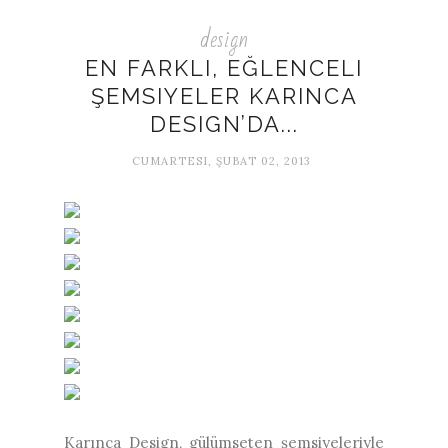
design
EN FARKLI, EĞLENCELI
ŞEMSIYELER KARINCA
DESIGN’DA...
CUMARTESI, ŞUBAT 02, 2013
Karınca Design, gülümseten şemsiyeleriyle