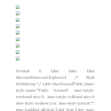
Normal 0 false false false
MicrosoftInternetExplorer4 /* Style
Definitions */ table.MsoNormalTable {mso-
style-name:"Table Normal"; mso-tstyle-
rowband-size:0; mso-tstyle-colband-size:0;
mso-style-noshow:yes; mso-style-parent:"";
mso-padding-alt:0cm 5.4pt 0cm 5.4pt; mso-