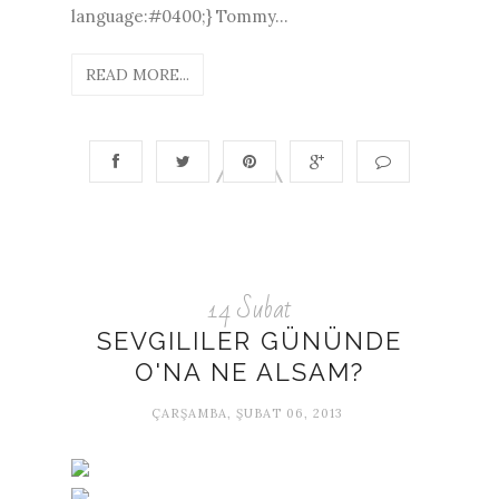
language:#0400;} Tommy...
READ MORE...
14 Subat
SEVGILILER GÜNÜNDE
O'NA NE ALSAM?
ÇARŞAMBA, ŞUBAT 06, 2013