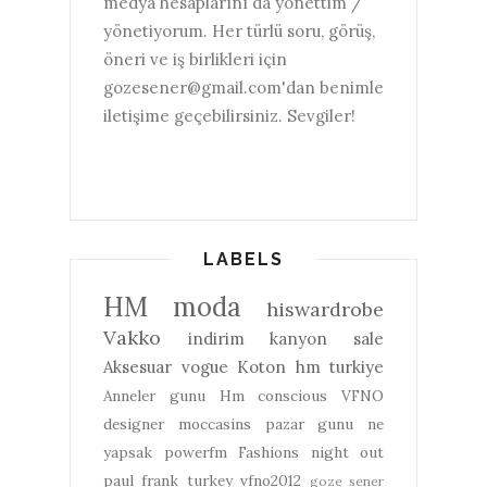
medya hesaplarını da yönettim /
yönetiyorum. Her türlü soru, görüş,
öneri ve iş birlikleri için
gozesener@gmail.com'dan benimle
iletişime geçebilirsiniz. Sevgiler!
LABELS
HM
moda
hiswardrobe
Vakko
indirim
kanyon
sale
Aksesuar
vogue
Koton
hm turkiye
Anneler gunu
Hm conscious
VFNO
designer
moccasins
pazar gunu ne
yapsak
powerfm
Fashions night out
paul frank turkey
vfno2012
goze sener