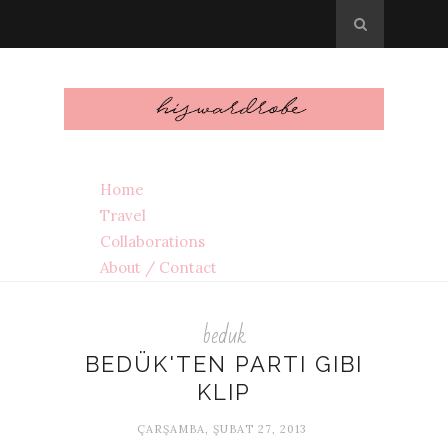
Home
Travel
Collaborations
About / Contact
beduk
BEDÜK'TEN PARTI GIBI
KLIP
ÇARŞAMBA, ŞUBAT 27, 2013