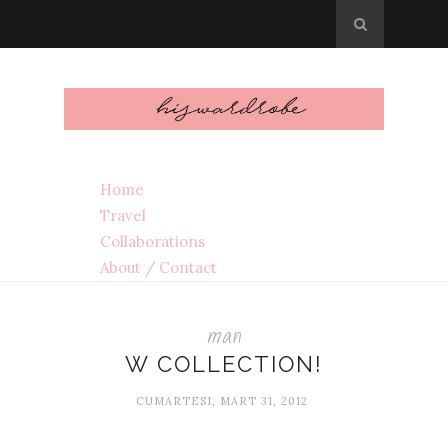
Home
Travel
Collaborations
About / Contact
man
W COLLECTION!
CUMARTESI, MART 31, 2012