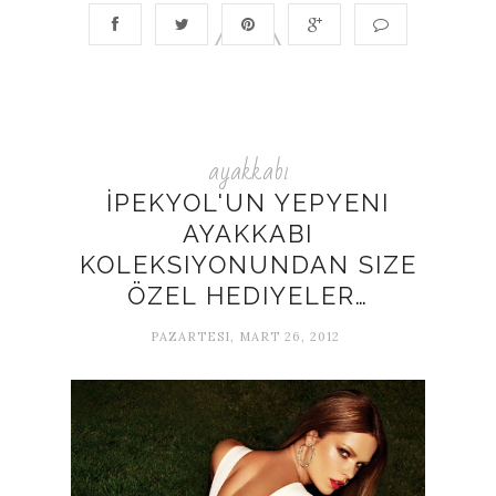
ayakkabı
İPEKYOL'UN YEPYENI
AYAKKABI
KOLEKSIYONUNDAN SIZE
ÖZEL HEDIYELER…
PAZARTESI, MART 26, 2012