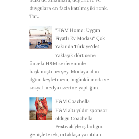
belki de anlamlara, değerlere ve
duygulara en fazla katılmış iki renk.
Tar...
"H&M Home: Uygun
Fiyatlı Ev Modası" Çok
Yakında Türkiye'de!
Yaklaşık dört sene
önceki H&M serüvenimle
başlamıştı herşey. Modaya olan
ilgimi keşfetmem, bugünkü moda ve
sosyal medya üzerine yaptığım...
H&M Coachella
H&M altı yıldır sponsor
olduğu Coachella
Festivali’yle iş birliğini
genişleterek, ortaklaşa yaratılan