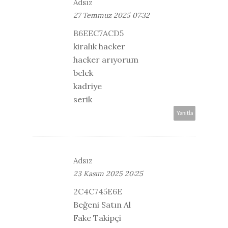
Adsız
27 Temmuz 2025 07:32
B6EEC7ACD5
kiralık hacker
hacker arıyorum
belek
kadriye
serik
Yanıtla
Adsız
23 Kasım 2025 20:25
2C4C745E6E
Beğeni Satın Al
Fake Takipçi