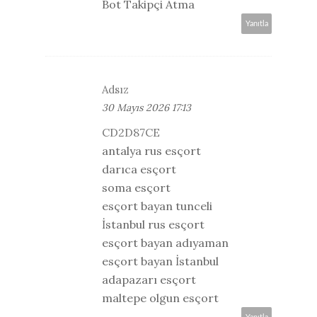
Bot Takipçi Atma
Yanıtla
Adsız
30 Mayıs 2026 17:13
CD2D87CE
antalya rus esçort
darıca esçort
soma esçort
esçort bayan tunceli
İstanbul rus esçort
esçort bayan adıyaman
esçort bayan İstanbul
adapazarı esçort
maltepe olgun esçort