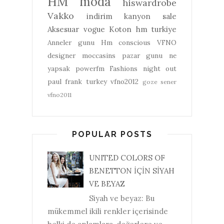
HM
moda
hiswardrobe
Vakko
indirim
kanyon
sale
Aksesuar
vogue
Koton
hm turkiye
Anneler gunu
Hm conscious
VFNO
designer
moccasins
pazar gunu ne
yapsak
powerfm
Fashions night out
paul frank turkey
vfno2012
goze sener
vfno2011
POPULAR POSTS
UNITED COLORS OF
BENETTON İÇİN SİYAH
VE BEYAZ
Siyah ve beyaz: Bu
mükemmel ikili renkler içerisinde