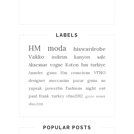
LABELS
HM
moda
hiswardrobe
Vakko
indirim
kanyon
sale
Aksesuar
vogue
Koton
hm turkiye
Anneler gunu
Hm conscious
VFNO
designer
moccasins
pazar gunu ne
yapsak
powerfm
Fashions night out
paul frank turkey
vfno2012
goze sener
vfno2011
POPULAR POSTS