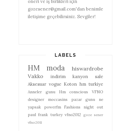
öneri ve iş birlikleri için
gozesener@gmail.com'dan benimle
iletişime geçebilirsiniz. Sevgiler!
LABELS
HM
moda
hiswardrobe
Vakko
indirim
kanyon
sale
Aksesuar
vogue
Koton
hm turkiye
Anneler gunu
Hm conscious
VFNO
designer
moccasins
pazar gunu ne
yapsak
powerfm
Fashions night out
paul frank turkey
vfno2012
goze sener
vfno2011