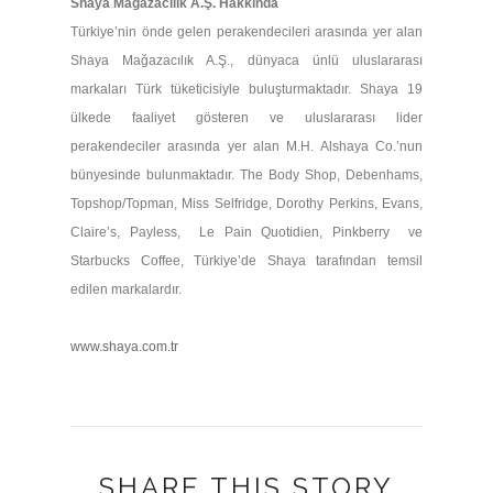
Shaya Mağazacılık A.Ş. Hakkında
Türkiye’nin önde gelen perakendecileri arasında yer alan
Shaya Mağazacılık A.Ş., dünyaca ünlü uluslararası
markaları Türk tüketicisiyle buluşturmaktadır. Shaya 19
ülkede faaliyet gösteren ve uluslararası lider
perakendeciler arasında yer alan M.H. Alshaya Co.’nun
bünyesinde bulunmaktadır. The Body Shop, Debenhams,
Topshop/Topman, Miss Selfridge, Dorothy Perkins, Evans,
Claire’s, Payless, Le Pain Quotidien, Pinkberry
ve
Starbucks Coffee, Türkiye’de Shaya tarafından temsil
edilen markalardır.
www.shaya.com.tr
SHARE THIS STORY