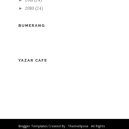
2010
(24)
►
BUMERANG
YAZAR CAFE
Blogger Templates
Created By :
ThemeXpose
. All Rights