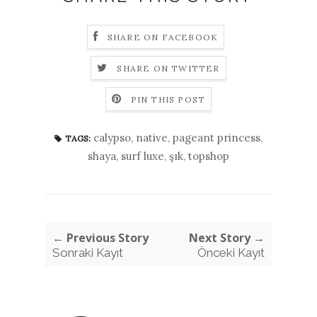
SHARE ON FACEBOOK
SHARE ON TWITTER
PIN THIS POST
calypso
,
native
,
pageant princess
,
TAGS:
shaya
,
surf luxe
,
şık
,
topshop
← Previous Story
Next Story →
Sonraki Kayıt
Önceki Kayıt