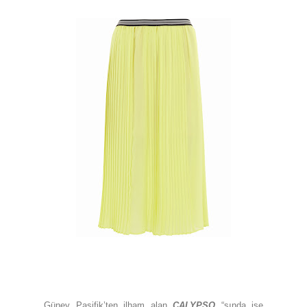
Güney Pasifik’ten ilham alan
CALYPSO
“sında ise