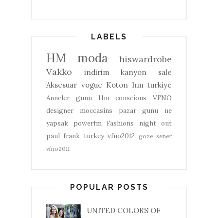
LABELS
HM
moda
hiswardrobe
Vakko
indirim
kanyon
sale
Aksesuar
vogue
Koton
hm turkiye
Anneler gunu
Hm conscious
VFNO
designer
moccasins
pazar gunu ne
yapsak
powerfm
Fashions night out
paul frank turkey
vfno2012
goze sener
vfno2011
POPULAR POSTS
UNITED COLORS OF