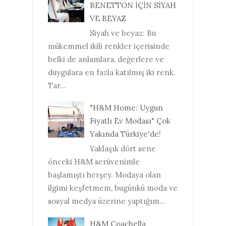
BENETTON İÇİN SİYAH
VE BEYAZ
Siyah ve beyaz: Bu
mükemmel ikili renkler içerisinde
belki de anlamlara, değerlere ve
duygulara en fazla katılmış iki renk.
Tar...
"H&M Home: Uygun
Fiyatlı Ev Modası" Çok
Yakında Türkiye'de!
Yaklaşık dört sene
önceki H&M serüvenimle
başlamıştı herşey. Modaya olan
ilgimi keşfetmem, bugünkü moda ve
sosyal medya üzerine yaptığım...
H&M Coachella