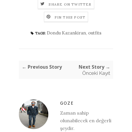
SHARE ON TWITTER
PIN THIS POST
Dondu Kazankiran
,
outfits
TAGS:
← Previous Story
Next Story →
Önceki Kayıt
GOZE
Zaman sahip
olunabilecek en değerli
şeydir.