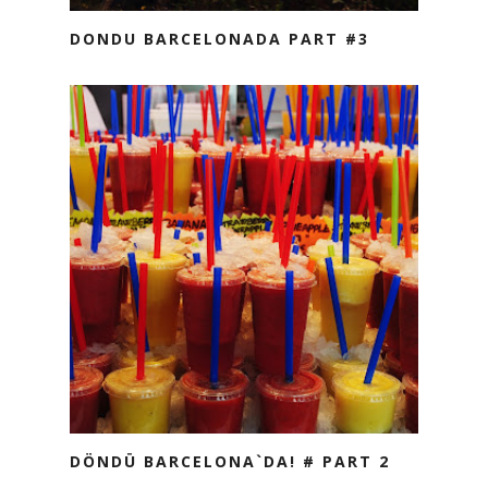
DONDU BARCELONADA PART #3
DÖNDÜ BARCELONA`DA! # PART 2