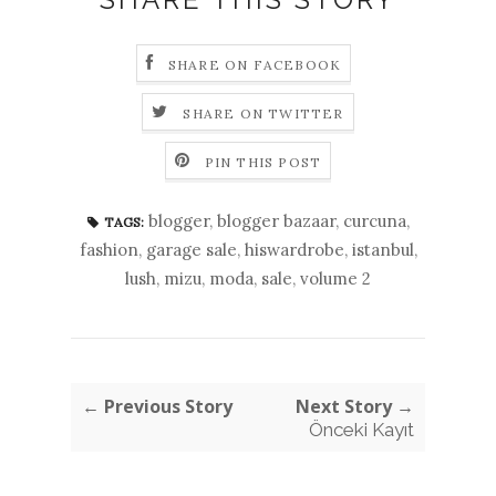
SHARE ON FACEBOOK
SHARE ON TWITTER
PIN THIS POST
blogger
,
blogger bazaar
,
curcuna
,
TAGS:
fashion
,
garage sale
,
hiswardrobe
,
istanbul
,
lush
,
mizu
,
moda
,
sale
,
volume 2
← Previous Story
Next Story →
Önceki Kayıt