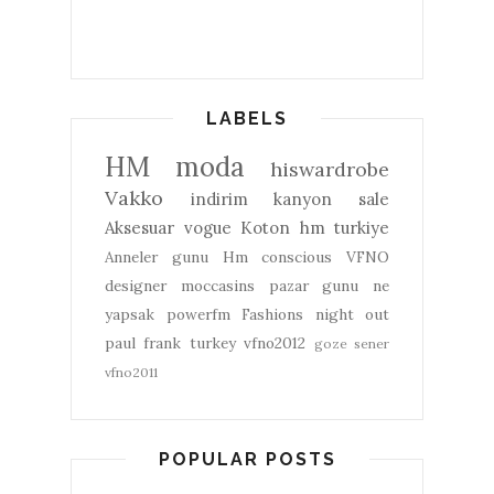
LABELS
HM
moda
hiswardrobe
Vakko
indirim
kanyon
sale
Aksesuar
vogue
Koton
hm turkiye
Anneler gunu
Hm conscious
VFNO
designer
moccasins
pazar gunu ne
yapsak
powerfm
Fashions night out
paul frank turkey
vfno2012
goze sener
vfno2011
POPULAR POSTS