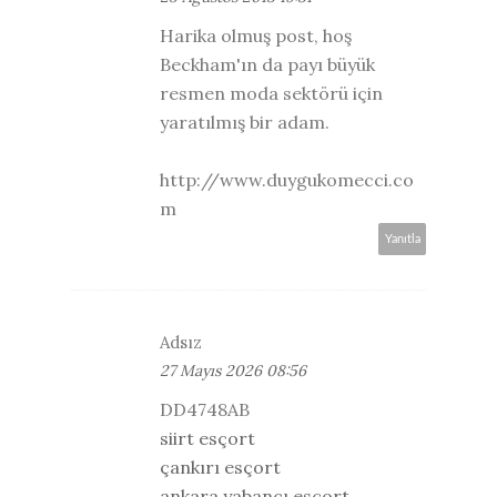
Harika olmuş post, hoş
Beckham'ın da payı büyük
resmen moda sektörü için
yaratılmış bir adam.
http://www.duygukomecci.co
m
Yanıtla
Adsız
27 Mayıs 2026 08:56
DD4748AB
siirt esçort
çankırı esçort
ankara yabancı esçort