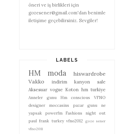
öneri ve iş birlikleri için
gozesener@gmail.com'dan benimle
iletişime geçebilirsiniz. Sevgiler!
LABELS
HM
moda
hiswardrobe
Vakko
indirim
kanyon
sale
Aksesuar
vogue
Koton
hm turkiye
Anneler gunu
Hm conscious
VFNO
designer
moccasins
pazar gunu ne
yapsak
powerfm
Fashions night out
paul frank turkey
vfno2012
goze sener
vfno2011