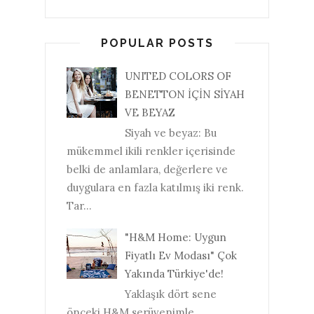
POPULAR POSTS
UNITED COLORS OF
BENETTON İÇİN SİYAH
VE BEYAZ
Siyah ve beyaz: Bu
mükemmel ikili renkler içerisinde
belki de anlamlara, değerlere ve
duygulara en fazla katılmış iki renk.
Tar...
"H&M Home: Uygun
Fiyatlı Ev Modası" Çok
Yakında Türkiye'de!
Yaklaşık dört sene
önceki H&M serüvenimle