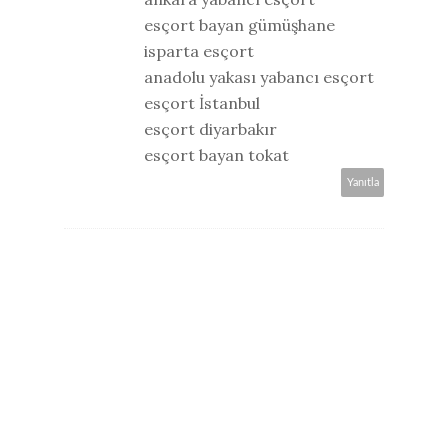
esçort bayan gümüşhane
isparta esçort
anadolu yakası yabancı esçort
esçort İstanbul
esçort diyarbakır
esçort bayan tokat
Yanıtla