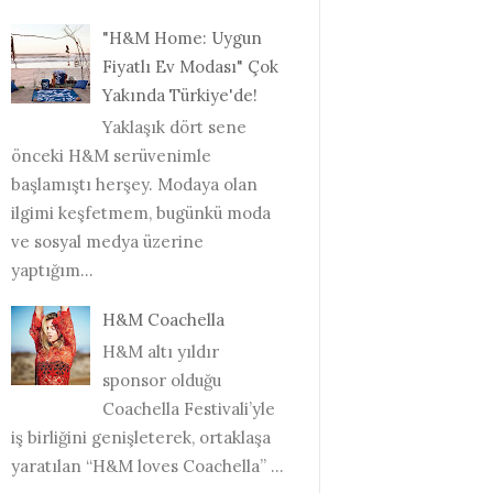
"H&M Home: Uygun
Fiyatlı Ev Modası" Çok
Yakında Türkiye'de!
Yaklaşık dört sene
önceki H&M serüvenimle
başlamıştı herşey. Modaya olan
ilgimi keşfetmem, bugünkü moda
ve sosyal medya üzerine
yaptığım...
H&M Coachella
H&M altı yıldır
sponsor olduğu
Coachella Festivali’yle
iş birliğini genişleterek, ortaklaşa
yaratılan “H&M loves Coachella” ...