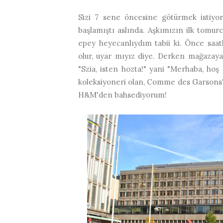
Sizi 7 sene öncesine götürmek istiy
başlamıştı aslında. Aşkımızın ilk tomurc
epey heyecanlıydım tabii ki. Önce saat
olur, uyar mıyız diye. Derken mağazaya
"Szia, isten hozta!" yani "Merhaba, hoş 
koleksiyoneri olan, Comme des Garsons'u
H&M'den bahsediyorum!