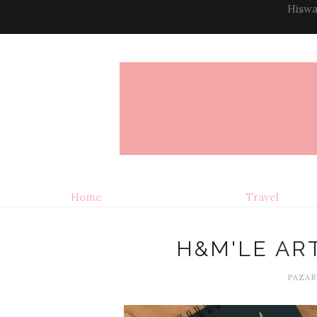
Hiswa
Home
Travel
H&M'LE ART
PAZART