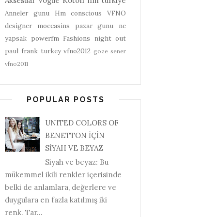
Aksesuar
vogue
Koton
hm turkiye
Anneler gunu
Hm conscious
VFNO
designer
moccasins
pazar gunu ne
yapsak
powerfm
Fashions night out
paul frank turkey
vfno2012
goze sener
vfno2011
POPULAR POSTS
UNITED COLORS OF
BENETTON İÇİN
SİYAH VE BEYAZ
Siyah ve beyaz: Bu
mükemmel ikili renkler içerisinde
belki de anlamlara, değerlere ve
duygulara en fazla katılmış iki
renk. Tar...