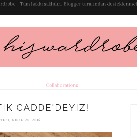
rdrobe - Tüm hakkı saklıdır..
Blogger
tarafından desteklenmek
Collaborations
IK CADDE'DEYIZ!
ESI, NISAN 20, 2015