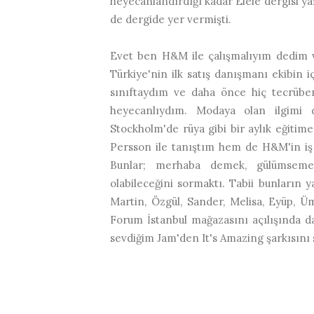
heyecanlandırdığı kadar Elele dergisi ya
de dergide yer vermişti.
Evet ben H&M ile çalışmalıyım dedim 
Türkiye'nin ilk satış danışmanı ekibin i
sınıftaydım ve daha önce hiç tecrübe
heyecanlıydım. Modaya olan ilgimi 
Stockholm'de rüya gibi bir aylık eğit
Persson ile tanıştım hem de H&M'in iş 
Bunlar; merhaba demek, gülümsemek
olabileceğini sormaktı. Tabii bunların 
Martin, Özgül, Sander, Melisa, Eyüp, Üm
Forum İstanbul mağazasını açılışında 
sevdiğim Jam'den It's Amazing şarkısını 