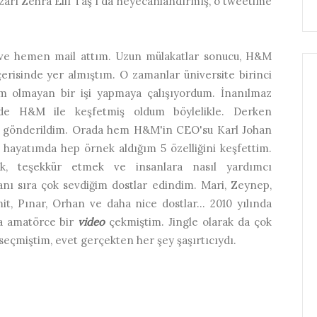
zarı Zehra Elif Taş'ı da heyecanlandırmış, o tweetime
ve hemen mail attım. Uzun mülakatlar sonucu, H&M
çerisinde yer almıştım. O zamanlar üniversite birinci
m olmayan bir işi yapmaya çalışıyordum. İnanılmaz
de H&M ile keşfetmiş oldum böylelikle. Derken
ime gönderildim. Orada hem H&M'in CEO'su Karl Johan
hayatımda hep örnek aldığım 5 özelliğini keşfettim.
, teşekkür etmek ve insanlara nasıl yardımcı
yanı sıra çok sevdiğim dostlar edindim. Mari, Zeynep,
it, Pınar, Orhan ve daha nice dostlar... 2010 yılında
da amatörce bir
video
çekmiştim. Jingle olarak da çok
seçmiştim, evet gerçekten her şey şaşırtıcıydı.