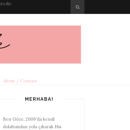
tedir.
About / Contact
MERHABA!
Ben Göze, 2009'da kendi
dolabımdan yola çıkarak His