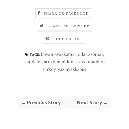
SHARE ON FACEBOOK
SHARE ON TWITTER
PIN THIS POST
bayan ayakkabısı
,
eda taspinar
,
TAGS:
sandalet
,
steve madden
,
steve madden
turkey
,
yaz ayakkabisi
← Previous Story
Next Story →