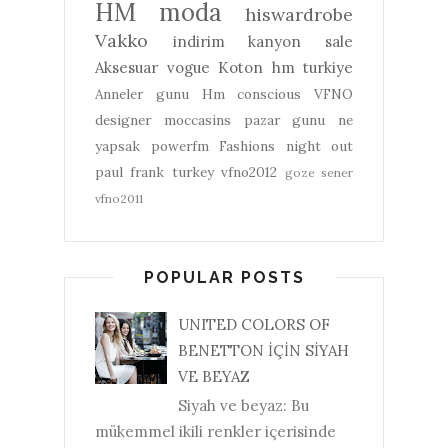
HM
moda
hiswardrobe
Vakko
indirim
kanyon
sale
Aksesuar
vogue
Koton
hm turkiye
Anneler gunu
Hm conscious
VFNO
designer
moccasins
pazar gunu ne
yapsak
powerfm
Fashions night out
paul frank turkey
vfno2012
goze sener
vfno2011
POPULAR POSTS
UNITED COLORS OF
BENETTON İÇİN SİYAH
VE BEYAZ
Siyah ve beyaz: Bu
mükemmel ikili renkler içerisinde