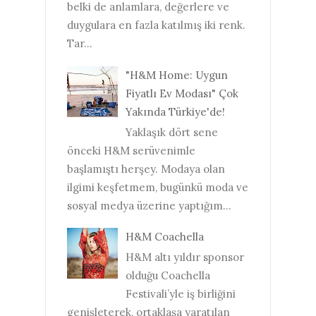
belki de anlamlara, değerlere ve
duygulara en fazla katılmış iki renk.
Tar...
"H&M Home: Uygun
Fiyatlı Ev Modası" Çok
Yakında Türkiye'de!
Yaklaşık dört sene
önceki H&M serüvenimle
başlamıştı herşey. Modaya olan
ilgimi keşfetmem, bugünkü moda ve
sosyal medya üzerine yaptığım...
H&M Coachella
H&M altı yıldır sponsor
olduğu Coachella
Festivali’yle iş birliğini
genişleterek, ortaklaşa yaratılan