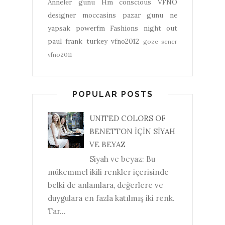
Anneler gunu
Hm conscious
VFNO
designer
moccasins
pazar gunu ne
yapsak
powerfm
Fashions night out
paul frank turkey
vfno2012
goze sener
vfno2011
POPULAR POSTS
UNITED COLORS OF
BENETTON İÇİN SİYAH
VE BEYAZ
Siyah ve beyaz: Bu
mükemmel ikili renkler içerisinde
belki de anlamlara, değerlere ve
duygulara en fazla katılmış iki renk.
Tar...