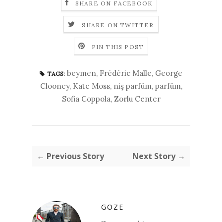
SHARE ON FACEBOOK
SHARE ON TWITTER
PIN THIS POST
beymen
,
Frédéric Malle
,
George
TAGS:
Clooney
,
Kate Moss
,
niş parfüm
,
parfüm
,
Sofia Coppola
,
Zorlu Center
← Previous Story
Next Story →
GOZE