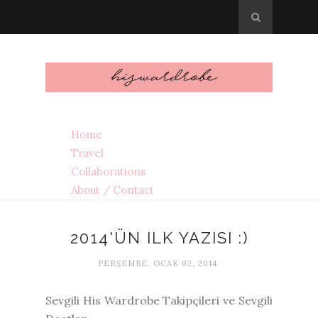
Home
Travel
Collaborations
About / Contact
2014'ÜN ILK YAZISI :)
PERŞEMBE, OCAK 02, 2014
Sevgili His Wardrobe Takipçileri ve Sevgili