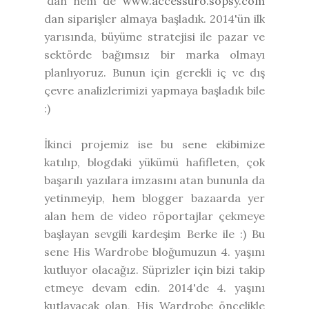
'dan hem de
www.accessuro.sopsy.com
dan siparişler almaya başladık. 2014'ün ilk
yarısında, büyüme stratejisi ile pazar ve
sektörde bağımsız bir marka olmayı
planlıyoruz. Bunun için gerekli iç ve dış
çevre analizlerimizi yapmaya başladık bile
:)
İkinci projemiz ise bu sene ekibimize
katılıp, blogdaki yükümü hafifleten, çok
başarılı yazılara imzasını atan bununla da
yetinmeyip, hem blogger bazaarda yer
alan hem de video röportajlar çekmeye
başlayan sevgili kardeşim Berke ile :) Bu
sene His Wardrobe bloğumuzun 4. yaşını
kutluyor olacağız. Süprizler için bizi takip
etmeye devam edin. 2014'de 4. yaşını
kutlayacak olan, His Wardrobe öncelikle