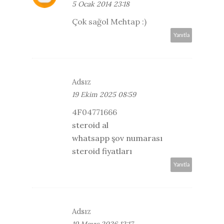
5 Ocak 2014 23:18
Çok sağol Mehtap :)
Yanıtla
Adsız
19 Ekim 2025 08:59
4F04771666
steroid al
whatsapp şov numarası
steroid fiyatları
Yanıtla
Adsız
19 Mayıs 2026 12:17