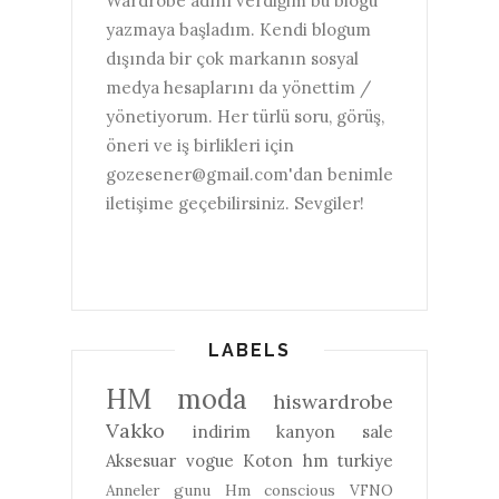
Wardrobe adını verdiğim bu blogu
yazmaya başladım. Kendi blogum
dışında bir çok markanın sosyal
medya hesaplarını da yönettim /
yönetiyorum. Her türlü soru, görüş,
öneri ve iş birlikleri için
gozesener@gmail.com'dan benimle
iletişime geçebilirsiniz. Sevgiler!
LABELS
HM
moda
hiswardrobe
Vakko
indirim
kanyon
sale
Aksesuar
vogue
Koton
hm turkiye
Anneler gunu
Hm conscious
VFNO