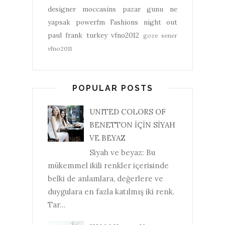
designer
moccasins
pazar gunu ne
yapsak
powerfm
Fashions night out
paul frank turkey
vfno2012
goze sener
vfno2011
POPULAR POSTS
UNITED COLORS OF
BENETTON İÇİN SİYAH
VE BEYAZ
Siyah ve beyaz: Bu
mükemmel ikili renkler içerisinde
belki de anlamlara, değerlere ve
duygulara en fazla katılmış iki renk.
Tar...