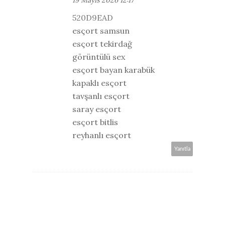
520D9EAD
esçort samsun
esçort tekirdağ
görüntülü sex
esçort bayan karabük
kapaklı esçort
tavşanlı esçort
saray esçort
esçort bitlis
reyhanlı esçort
Yanıtla