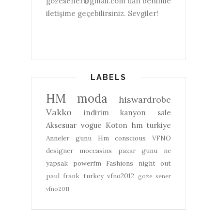
gozesener@gmail.com'dan benimle
iletişime geçebilirsiniz. Sevgiler!
LABELS
HM
moda
hiswardrobe
Vakko
indirim
kanyon
sale
Aksesuar
vogue
Koton
hm turkiye
Anneler gunu
Hm conscious
VFNO
designer
moccasins
pazar gunu ne
yapsak
powerfm
Fashions night out
paul frank turkey
vfno2012
goze sener
vfno2011