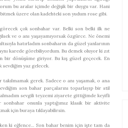
orum bu aralar içimde değişik bir duygu var. Hani
le bitmek üzere olan kadehteki son yudum rose gibi.
örecek çok sonbahar var. Belki son belki ilk ne
eğilsek ve o anı yaşayamıyorsak özgürce. Ne önemi
ıltısıyla hatırladım sonbaharın da güzel yanlarının
 aynı karede görebiliyordum. Bu demek oluyor ki zıt
n bir dönüşüme giriyor. Bu kış güzel geçecek. En
 sevdiğim yaz gelecek.
ar takılmamak gerek. Sadece o anı yaşamak, o ana
vdiğim son bahar parçalarını toparlayıp bir stil
almadım sevgili teyzemi ziyarete gittiğimde keyifli
r sonbahar onunla yaptığımız klasik bir aktivite
ak için buraya tıklayabilirsin.
ken ki eğlence... Son bahar benim için işte tam da