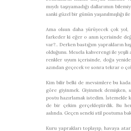
mıydı taşıyamadığı dallarımın bilemiy
sanki güzel bir günün yaşanılmışlığı i
Ama olsun daha yürüyecek çok yol, g
farkeder ki eğer o anın içerisinde d
var?.. Derken bastığım yaprakların hış
olduğunu. Mesela kahverengi ile yeşili
renkler uyum içerisinde, doğa yenide
azından geçecek ve sonra tekrar o çok
Kim bilir belki de mevsimlere bu kad
göre giyinmek. Giyinmek demişken, se
postu hazırlamak istedim. İstemekle k
de bir çekim gerçekleştirdik. Bu he
aslında. Geçen seneki stil postuma bakm
Kuru yaprakları toplayıp, havaya atar