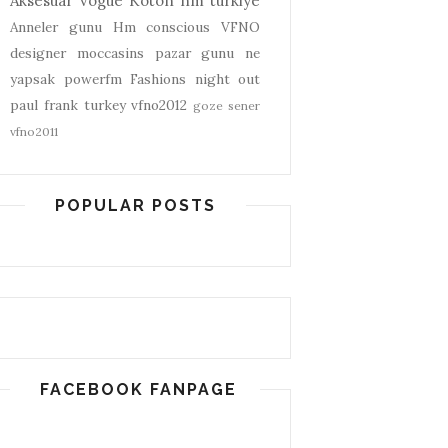
Aksesuar
vogue
Koton
hm turkiye
Anneler gunu
Hm conscious
VFNO
designer
moccasins
pazar gunu ne
yapsak
powerfm
Fashions night out
paul frank turkey
vfno2012
goze sener
vfno2011
POPULAR POSTS
FACEBOOK FANPAGE