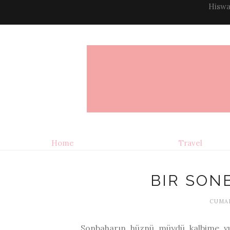
Hiswa
Home
Travel
BIR SON
CUMAR
Sonbaharın hüznü müydü kalbime vur