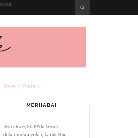
tedir.
About / Contact
MERHABA!
Ben Göze, 2009'da kendi
dolabımdan yola çıkarak His