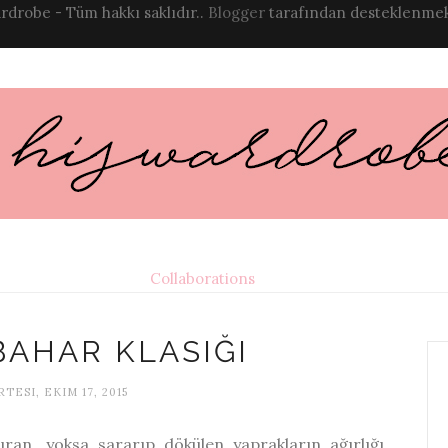
rdrobe - Tüm hakkı saklıdır..
Blogger
tarafından desteklenmek
Collaborations
BAHAR KLASIĞI
TESI, EKIM 17, 2015
an, yoksa sararıp dökülen yaprakların ağırlığı